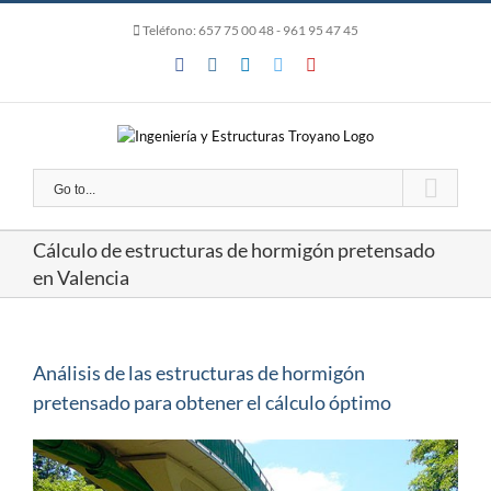
Skip
Teléfono:
657 75 00 48
- 961 95 47 45
to
content
Facebook
Instagram
LinkedIn
Twitter
YouTube
Go to...
Cálculo de estructuras de hormigón pretensado
en Valencia
Análisis de las estructuras de hormigón
pretensado para obtener el cálculo óptimo