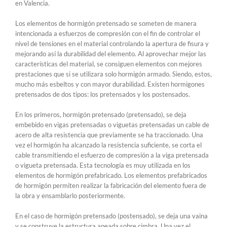
en Valencia.
Los elementos de hormigón pretensado se someten de manera
intencionada a esfuerzos de compresión con el fin de controlar el
nivel de tensiones en el material controlando la apertura de fisura y
mejorando así la durabilidad del elemento. Al aprovechar mejor las
características del material, se consiguen elementos con mejores
prestaciones que si se utilizara solo hormigón armado. Siendo, estos,
mucho más esbeltos y con mayor durabilidad. Existen hormigones
pretensados de dos tipos: los pretensados y los postensados.
En los primeros, hormigón pretensado (pretensado), se deja
embebido en vigas pretensadas o viguetas pretensadas un cable de
acero de alta resistencia que previamente se ha traccionado. Una
vez el hormigón ha alcanzado la resistencia suficiente, se corta el
cable transmitiendo el esfuerzo de compresión a la viga pretensada
o vigueta pretensada. Esta tecnología es muy utilizada en los
elementos de hormigón prefabricado. Los elementos prefabricados
de hormigón permiten realizar la fabricación del elemento fuera de
la obra y ensamblarlo posteriormente.
En el caso de hormigón pretensado (postens­­ado), se deja una vaina
y se construye la estructura apeada sobre cimbra. Una vez el