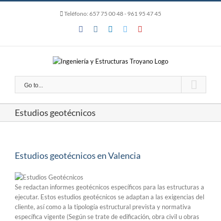
Skip
Teléfono:
657 75 00 48
- 961 95 47 45
to
content
Facebook
Instagram
LinkedIn
Twitter
YouTube
Go to...
Estudios geotécnicos
Estudios geotécnicos en Valencia
Se redactan informes geotécnicos específicos para las estructuras a
ejecutar. Estos estudios geotécnicos se adaptan a las exigencias del
cliente, así como a la tipología estructural prevista y normativa
específica vigente (Según se trate de edificación, obra civil u obras