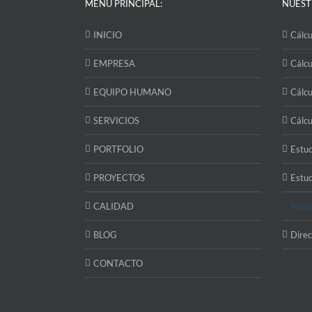
MENÚ PRINCIPAL:
NUEST
INICIO
Cálcu
EMPRESA
Cálcu
EQUIPO HUMANO
Cálcu
SERVICIOS
Cálcu
PORTFOLIO
Estud
PROYECTOS
Estud
CALIDAD
Análi
BLOG
Direc
CONTACTO