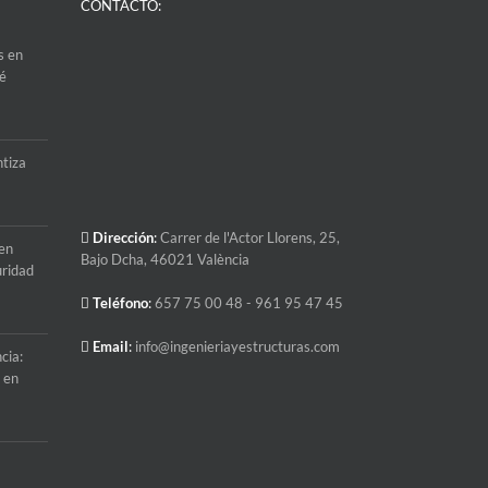
CONTACTO:
s en
ué
ntiza
Dirección
:
Carrer de l'Actor Llorens, 25,
 en
Bajo Dcha, 46021 València
uridad
Teléfono
:
657 75 00 48
- 961 95 47 45
Email
:
info@ingenieriayestructuras.com
cia:
l en