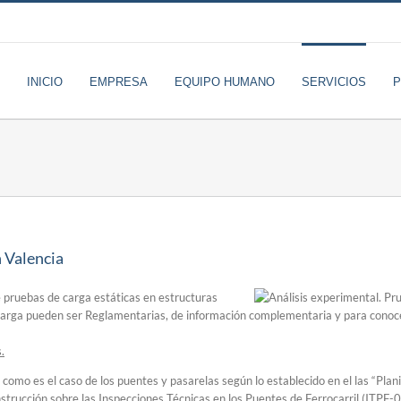
INICIO
EMPRESA
EQUIPO HUMANO
SERVICIOS
n Valencia
de pruebas de carga estáticas en estructuras
 carga pueden ser Reglamentarias, de información complementaria y para conocer
.
 como es el caso de los puentes y pasarelas según lo establecido en el las “Pla
trucción sobre las Inspecciones Técnicas en los Puentes de Ferrocarril (ITPF-0