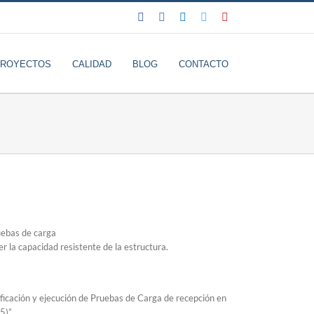
Facebook
Instagram
LinkedIn
Twitter
YouTube
PROYECTOS
CALIDAD
BLOG
CONTACTO
 la capacidad resistente de la estructura.
nificación y ejecución de Pruebas de Carga de recepción en
5)”.