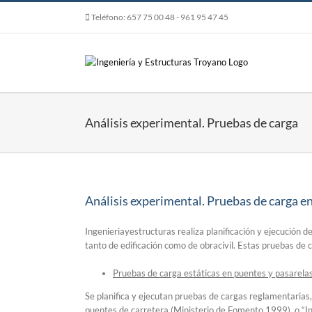
Skip
Teléfono:
657 75 00 48
- 961 95 47 45
to
content
Análisis experimental. Pruebas de carga
Análisis experimental. Pruebas de carga e
Ingenieriayestructuras realiza planificación y ejecución 
tanto de edificación como de obracivil. Estas pruebas de
Pruebas de carga estáticas en puentes y pasarelas
Se planifica y ejecutan pruebas de cargas reglamentarias,
puentes de carretera (Ministerio de Fomento 1999), o “Ins