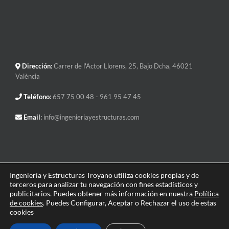
Dirección
:
Carrer de l'Actor Llorens, 25, Bajo Dcha, 46021
València
Teléfono
:
657 75 00 48
- 961 95 47 45
Email
:
info@ingenieriayestructuras.com
Ingeniería y Estructuras Troyano utiliza cookies propias y de
terceros para analizar tu navegación con fines estadísticos y
Copyright 2019 Jesus Troyano | Todos los derechos reservados |
Política
publicitarios. Puedes obtener más información en nuestra
Política
de Privacidad
|
Aviso Legal
|
Política de Cookies
|
Gestionado por Tandem
de cookies
. Puedes
Configurar
, Aceptar o Rechazar el uso de estas
Marketing Digital
cookies
Facebook
Instagram
LinkedIn
Twitter
YouTube