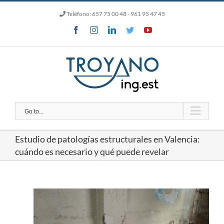
Skip
Teléfono:
657 75 00 48
- 961 95 47 45
to
content
Facebook
Instagram
LinkedIn
Twitter
YouTube
Go to...
Estudio de patologías estructurales en Valencia:
cuándo es necesario y qué puede revelar