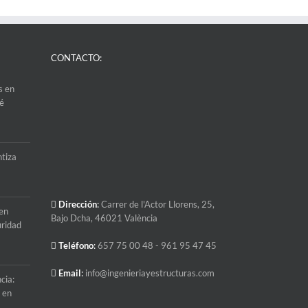
CONTACTO:
s en
ué
ntiza
Dirección
:
Carrer de l'Actor Llorens, 25,
 en
Bajo Dcha, 46021 València
uridad
Teléfono
:
657 75 00 48
- 961 95 47 45
Email
:
info@ingenieriayestructuras.com
cia:
l en