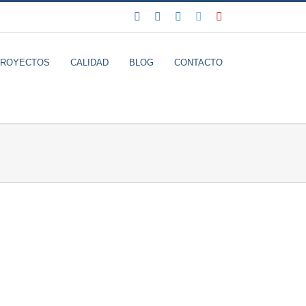
Facebook
Instagram
LinkedIn
Twitter
YouTube
PROYECTOS
CALIDAD
BLOG
CONTACTO