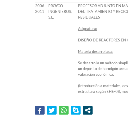
2006-
PROYCO
PROFESOR ADJUNTO EN MA
2011
INGENIEROS,
DEL TRATAMIENTO Y RECIC
S.L.
RESIDUALES
Asignatura:
DISEÑO DE REACTORES EN O
Materia desarrollada:
Se desarrolla un método simpl
un depósito de hormigón armad
valoración económica.
(Introducción a materiales, des
estructura según EHE-08, medi