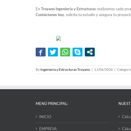
En
Troyano Ingeniería y Estructuras
realizamos cada prueb
Contáctanos hoy
, solicita tu estudio y asegura tu proyec
By
Ingeniería y Estructuras Troyano
|
11/06/2026
|
Categori
MENÚ PRINCIPAL:
NUEST
INICIO
Cálcu
EMPRESA
Cálcu