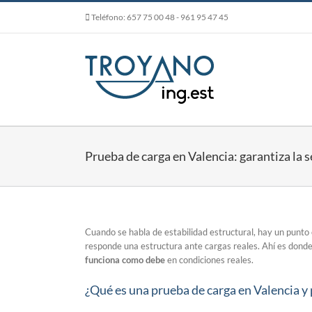
Skip
Teléfono:
657 75 00 48
- 961 95 47 45
to
content
Prueba de carga en Valencia: garantiza la s
Cuando se habla de estabilidad estructural, hay un punt
responde una estructura ante cargas reales. Ahí es donde 
funciona como debe
en condiciones reales.
¿Qué es una prueba de carga en Valencia y 