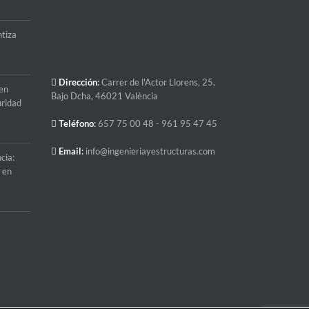
ntiza
Dirección
:
Carrer de l'Actor Llorens, 25,
 en
Bajo Dcha, 46021 València
uridad
Teléfono
:
657 75 00 48
- 961 95 47 45
Email
:
info@ingenieriayestructuras.com
cia:
l en