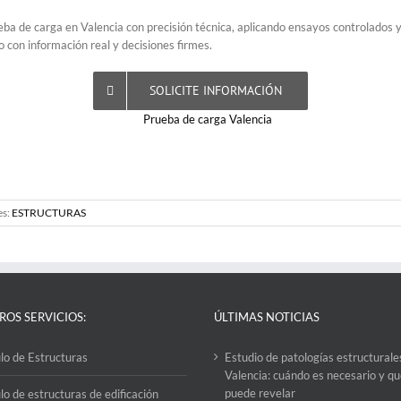
a de carga en Valencia con precisión técnica, aplicando ensayos controlados y a
to con información real y decisiones firmes.
SOLICITE INFORMACIÓN
es:
ESTRUCTURAS
ROS SERVICIOS:
ÚLTIMAS NOTICIAS
lo de Estructuras
Estudio de patologías estructurale
Valencia: cuándo es necesario y q
puede revelar
lo de estructuras de edificación