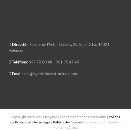
Dirección
:
Carrer de l'Actor Llorens, 25, Bajo Dcha, 46021
València
Teléfono
:
657 75 00 48
- 961 95 47 45
Email
:
info@ingenieriayestructuras.com
Copyright 2019 Jesus Troyano | Todos los derechos reservados |
Política
de Privacidad
|
Aviso Legal
|
Política de Cookies
|
Gestionado por Tandem
Marketing Digital