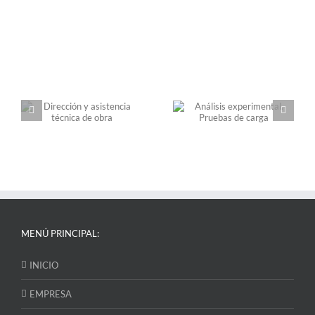
ia
Análisis experimental.
Estudios de patologías
Pruebas de carga
estructurales
MENÚ PRINCIPAL:
INICIO
EMPRESA