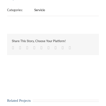
Categories:
Servicio
Share This Story, Choose Your Platform!
Facebook
Twitter
LinkedIn
Reddit
Google+
Tumblr
Pinterest
Vk
Email
Related Projects