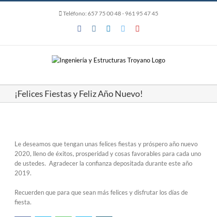
Skip
Teléfono:
657 75 00 48
- 961 95 47 45
to
content
Facebook
Instagram
LinkedIn
Twitter
YouTube
¡Felices Fiestas y Feliz Año Nuevo!
Le deseamos que tengan unas felices fiestas y próspero año nuevo
2020, lleno de éxitos, prosperidad y cosas favorables para cada uno
de ustedes. Agradecer la confianza depositada durante este año
2019.
Recuerden que para que sean más felices y disfrutar los días de
fiesta.