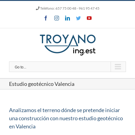
Skip
Teléfono:
657 75 00 48
- 961 95 47 45
to
content
Facebook
Instagram
LinkedIn
Twitter
YouTube
Go to...
Estudio geotécnico Valencia
Analizamos el terreno dónde se pretende iniciar
una construcción con nuestro estudio geotécnico
en Valencia